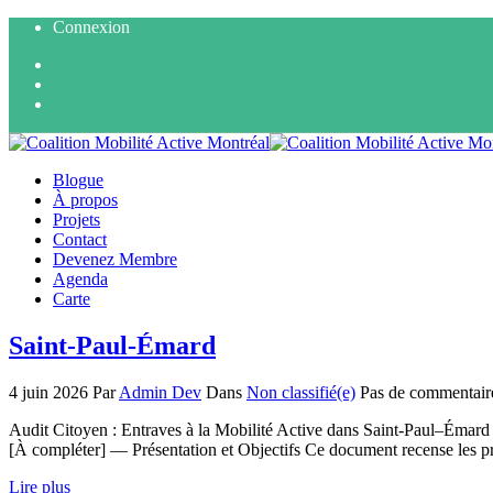
Connexion
Blogue
À propos
Projets
Contact
Devenez Membre
Agenda
Carte
Saint-Paul-Émard
4 juin 2026
Par
Admin Dev
Dans
Non classifié(e)
Pas de commentair
Audit Citoyen : Entraves à la Mobilité Active dans Saint-Paul–Émard 
[À compléter] — Présentation et Objectifs Ce document recense les pr
Lire plus