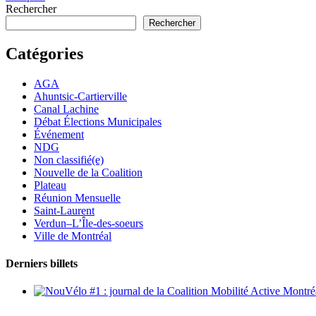
Rechercher
Rechercher
Catégories
AGA
Ahuntsic-Cartierville
Canal Lachine
Débat Élections Municipales
Événement
NDG
Non classifié(e)
Nouvelle de la Coalition
Plateau
Réunion Mensuelle
Saint-Laurent
Verdun–L’Île-des-soeurs
Ville de Montréal
Derniers billets